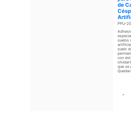
de C
Césp
Artif
PPU-2
Adhesi
especia
suelos 
artifici
suelo 
permane
con és
olvidar
que se 
Quedará
-