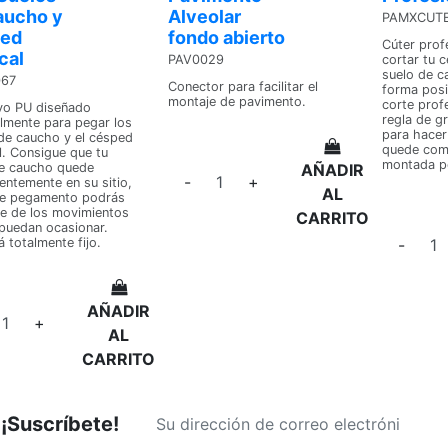
aucho y
Alveolar
PAMXCUT
ed
fondo abierto
Cúter profe
ical
PAV0029
cortar tu c
suelo de c
067
Conector para facilitar el
forma posi
montaje de pavimento.
corte profe
vo PU diseñado
regla de g
lmente para pegar los
para hacer 
de caucho y el césped
quede como
al. Consigue que tu
montada po
de caucho quede
AÑADIR
-
+
ntemente en su sitio,
AL
te pegamento podrás
te de los movimientos
CARRITO
puedan ocasionar.
 totalmente fijo.
-
AÑADIR
+
AL
CARRITO
¡Suscríbete!