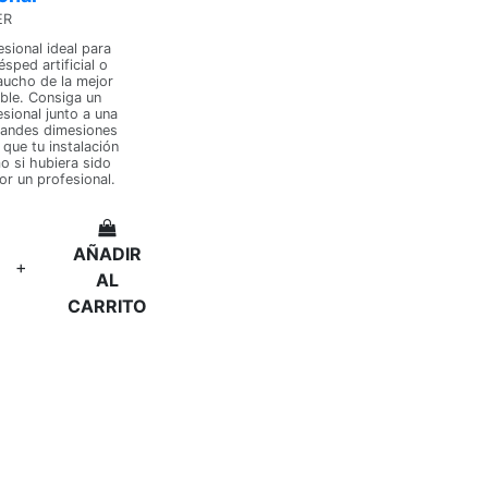
ER
sional ideal para
ésped artificial o
aucho de la mejor
ble. Consiga un
sional junto a una
randes dimesiones
que tu instalación
 si hubiera sido
r un profesional.
AÑADIR
+
AL
CARRITO