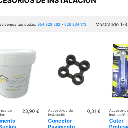
ESORIOS DE INSTALACIÓN
Mostrando 1-3
solvemos tus dudas:
954 329 262
-
626 834 173
rios de
23,90 €
Accesorios de
0,31 €
Accesorio
ción
instalación
instalación
mento
Conector
Cúter
 Suelos
Pavimento
Profesi