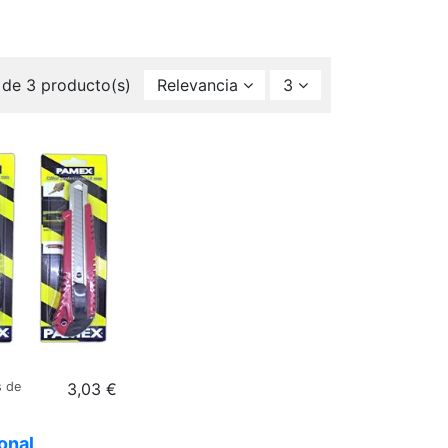
 de 3 producto(s)
Relevancia
3
s de
3,03 €
onal