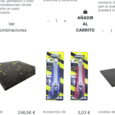
interiores y exteriores.
filia, gimnasios y todo
olvidarte 
 instalaciones donde
que se pue
site un suelo
Quedará to
lizante.
AÑADIR
-
+
Ver
AL
ombinaciones
CARRITO
-
de
246,56 €
Accesorios de
3,03 €
Losetas d