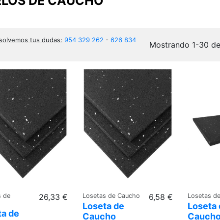
ELOS DE CAUCHO
solvemos tus dudas:
954 329 262
-
626 834
Mostrando 1-30 de
s de
26,33 €
Losetas de Caucho
6,58 €
Losetas d
Loseta de
Loseta 
ta de
Caucho
Cauch