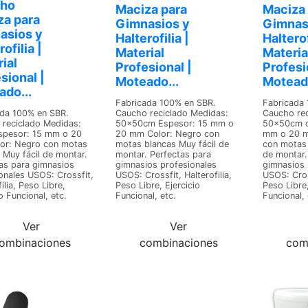
ho
Maciza para
Maciza 
za para
Gimnasios y
Gimnas
asios y
Halterofilia |
Halterof
ofilia |
Material
Materia
ial
Profesional |
Profesi
sional |
Moteado...
Moteado
do...
Fabricada 100% en SBR.
Fabricada 
ada 100% en SBR.
Caucho reciclado Medidas:
Caucho rec
reciclado Medidas:
50x50cm Espesor: 15 mm o
50x50cm o
spesor: 15 mm o 20
20 mm Color: Negro con
mm o 20 m
or: Negro con motas
motas blancas Muy fácil de
con motas 
 Muy fácil de montar.
montar. Perfectas para
de montar.
as para gimnasios
gimnasios profesionales
gimnasios 
onales USOS: Crossfit,
USOS: Crossfit, Halterofilia,
USOS: Cross
ilia, Peso Libre,
Peso Libre, Ejercicio
Peso Libre,
o Funcional, etc.
Funcional, etc.
Funcional, 
Ver
Ver
ombinaciones
combinaciones
com