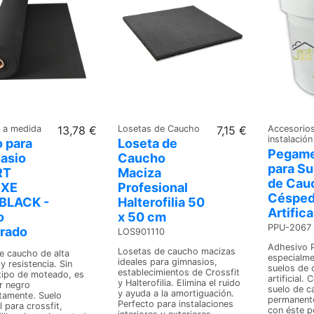
 a medida
13,78 €
Losetas de Caucho
7,15 €
Accesorio
instalación
 para
Loseta de
Pegam
asio
Caucho
para Su
RT
Maciza
de Cau
UXE
Profesional
Céspe
BLACK -
Halterofilia 50
Artifica
o
x 50 cm
PPU-2067
rado
LOS901110
Adhesivo 
Losetas de caucho macizas
e caucho de alta
especialme
ideales para gimnasios,
y resistencia. Sin
suelos de 
establecimientos de Crossfit
tipo de moteado, es
artificial.
y Halterofilia. Elimina el ruido
r negro
suelo de 
y ayuda a la amortiguación.
tamente. Suelo
permanente
Perfecto para instalaciones
l para crossfit,
con éste 