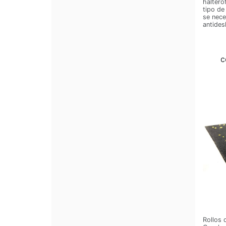
haltero
tipo de
se nece
antides
c
Rollos 