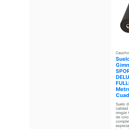
Caucho
Suelo
Gimn
SPO
DEL
FULL
Metr
Cuad
Suelo d
calidad 
ningún 
de colo
comple
especia