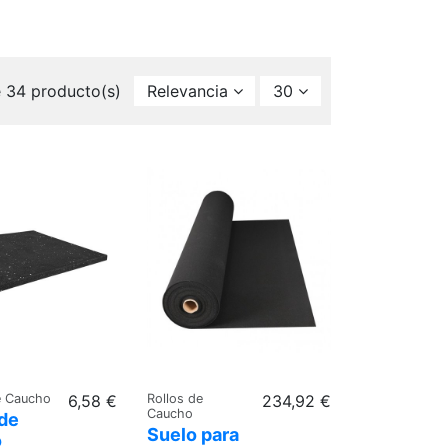
 34 producto(s)
Relevancia
30
e Caucho
6,58 €
Rollos de
234,92 €
Caucho
de
Suelo para
o