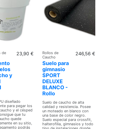
s de
23,90 €
Rollos de
246,56 €
Caucho
ento
Suelo para
elos
gimnasio
cho y
SPORT
d
DELUXE
l
BLANCO -
Rollo
PU diseñado
Suelo de caucho de alta
nte para pegar los
calidad y resistencia. Posee
caucho y el césped
un moteado en blanco con
 Consigue que tu
una base de color negro.
caucho quede
Suelo especial para crossfit,
mente en su sitio,
halterofilia, gimnasios y todo
pegamento podrás
tipo de instalaciones donde