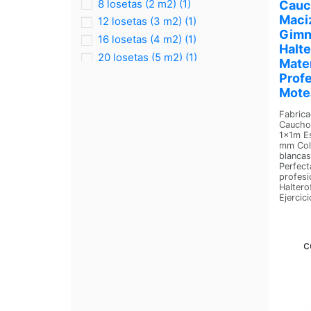
8 losetas (2 m2)
(1)
Cauc
Maci
12 losetas (3 m2)
(1)
Gimn
16 losetas (4 m2)
(1)
Halter
20 losetas (5 m2)
(1)
Mater
2 losetas
(1)
Profe
Motea
5 losetas
(1)
10 losetas
(1)
Fabric
Caucho 
15 losetas
(1)
1x1m E
mm Col
20 losetas
(1)
blancas
Perfect
profesi
Halterof
Ejercici
c