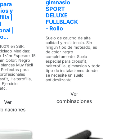
gimnasio
para
SPORT
ios y
DELUXE
ilia |
FULLBLACK
l
- Rollo
onal |
...
Suelo de caucho de alta
calidad y resistencia. Sin
100% en SBR.
ningún tipo de moteado, es
iclado Medidas:
de color negro
 1x1m Espesor: 15
completamente. Suelo
m Color: Negro
especial para crossfit,
blancas Muy fácil
halterofilia, gimnasios y todo
 Perfectas para
tipo de instalaciones donde
profesionales
se necesite un suelo
fit, Halterofilia,
antideslizante.
 Ejercicio
etc.
Ver
combinaciones
Ver
binaciones