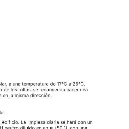
olar, a una temperatura de 17ºC a 25ºC.
o de los rollos, se recomienda hacer una
s en la misma dirección.
ar.
edificio. La limpieza diaria se hará con un
H neutro diluido en agua (50:1), con una