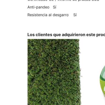
Anti-pandeo Sí
Resistencia al desgarro Sí
Marca
JARDIN202
No reviews
En stock
981 Artículos
ean13
8,44506E+12
Los clientes que adquirieron este pr