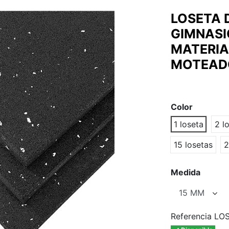
LOSETA 
GIMNASIO
MATERIA
MOTEADO
Color
1 loseta
2 l
15 losetas
2
Medida
Referencia
LOS