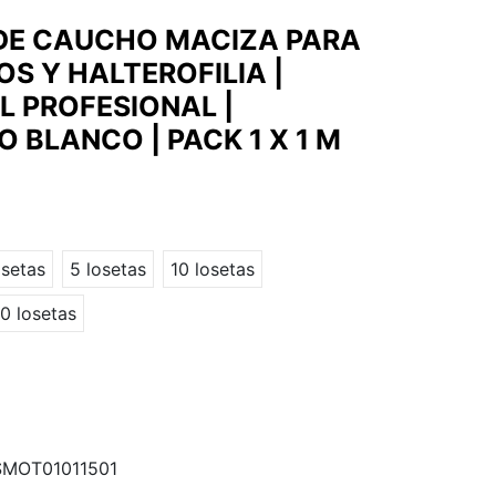
DE CAUCHO MACIZA PARA
S Y HALTEROFILIA |
L PROFESIONAL |
 BLANCO | PACK 1 X 1 M
osetas
5 losetas
10 losetas
0 losetas
MOT01011501