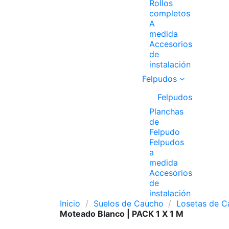
Rollos
completos
A
medida
Accesorios
de
instalación
Felpudos
Felpudos
Planchas
de
Felpudo
Felpudos
a
medida
Accesorios
de
instalación
Inicio
Suelos de Caucho
Losetas de 
Moteado Blanco | PACK 1 X 1 M