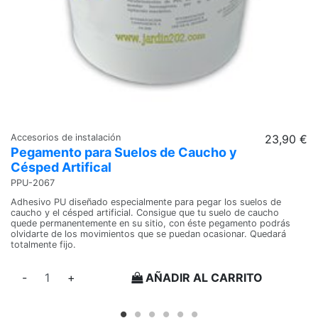
Accesorios de instalación
23,90 €
Lo
Pegamento para Suelos de Caucho y
L
Césped Artifical
F
PPU-2067
L
Adhesivo PU diseñado especialmente para pegar los suelos de
Da
caucho y el césped artificial. Consigue que tu suelo de caucho
un
quede permanentemente en su sitio, con éste pegamento podrás
pe
olvidarte de los movimientos que se puedan ocasionar. Quedará
pa
totalmente fijo.
im
en
-
+
AÑADIR AL CARRITO