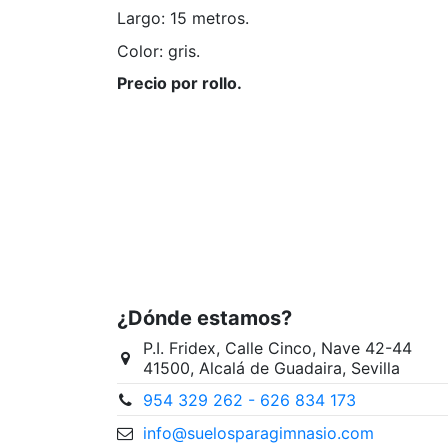
Largo: 15 metros.
Color: gris.
Precio por rollo.
En stock
999999 Artículos
No reviews
¿Dónde estamos?
P.I. Fridex, Calle Cinco, Nave 42-44
41500, Alcalá de Guadaira, Sevilla
954 329 262 - 626 834 173
info@suelosparagimnasio.com