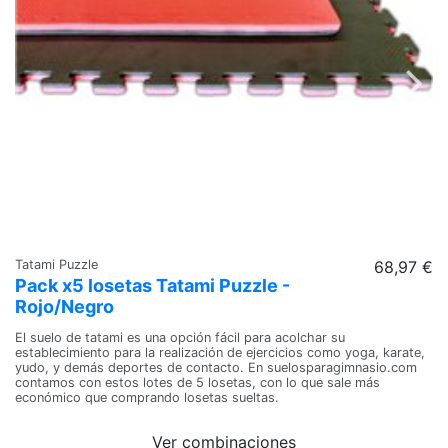
Tatami Puzzle
68,97 €
Ta
Pack x5 losetas Tatami Puzzle -
P
Rojo/Negro
R
El suelo de tatami es una opción fácil para acolchar su
El
establecimiento para la realización de ejercicios como yoga, karate,
es
yudo, y demás deportes de contacto. En suelosparagimnasio.com
yu
contamos con estos lotes de 5 losetas, con lo que sale más
co
económico que comprando losetas sueltas.
ec
Ver combinaciones